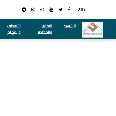
+2#
الرئيسية
التقارير
الأهداف
والمحاضر
والمهام