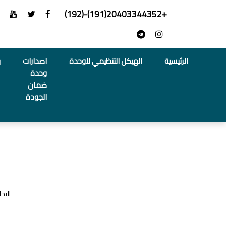
+20403344352(191)-(192)
الرئيسية
الهيكل التنظيمي للوحدة
اصدارات
ب
وحدة
ضمان
الجودة
التح