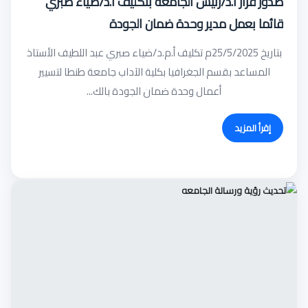
صدور قرار أ.د/رئيس الجامعه بتكليف أ.د/ضياء صبري
قائما بعمل مدير وحدة ضمان الجودة
بتاريخ 25/5/2025م تكليف أ.م.د/ضياء صبري عبد اللطيف الأستاذ
المساعد بقسم الجغرافيا بكلية الآداب جامعة طنطا لتسيير
أعمال وحدة ضمان الجودة بالك...
إقرأ المزيد