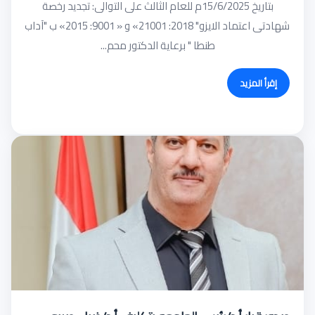
بتاريخ 15/6/2025م للعام الثالث على التوالى: تجديد رخصة
شهادتى اعتماد الايزو" 2018: 21001» و « 9001: 2015» ب "آداب
طنطا " برعاية الدكتور محم...
إقرأ المزيد