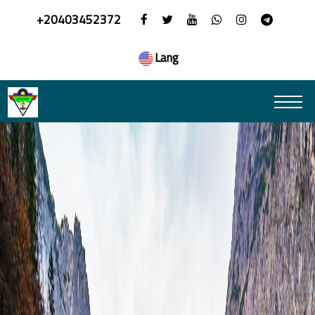
+20403452372
Lang