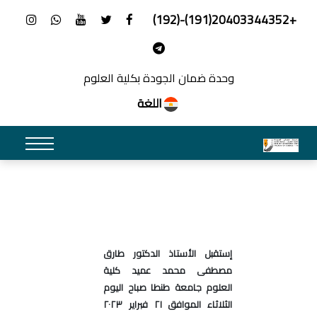
+20403344352(191)-(192)
وحدة ضمان الجودة بكلية العلوم
اللغة
إستقبل الأستاذ الدكتور طارق
مصطفى محمد عميد كلية
العلوم جامعة طنطا صباح اليوم
الثلاثاء الموافق ٢١ فبراير ٢٠٢٣