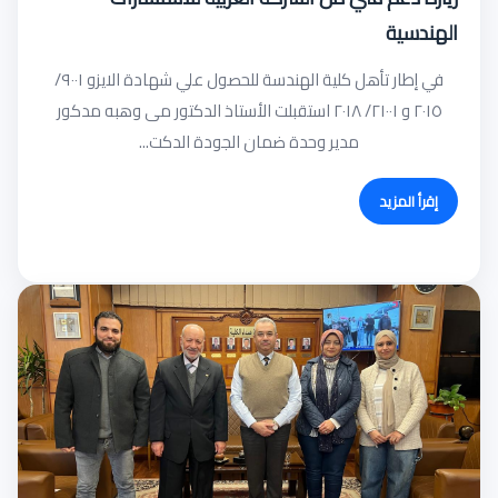
الهندسية
في إطار تأهل كلية الهندسة للحصول علي شهادة الايزو ٩٠٠١/
٢٠١٥ و ٢١٠٠١/ ٢٠١٨ استقبلت الأستاذ الدكتور مى وهبه مدكور
مدير وحدة ضمان الجودة الدكت...
إقرأ المزيد