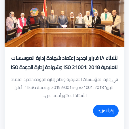
الثلاثاء ١٨ فبراير تجديد إعتماد شهادة إدارة الموسسات
التعليمية ISO 21001: 2018 وشهادة إدارة الجودة ISO
9001: 2015 للعام الثالث على التوالي
في إدارة المؤسسات التعليمية ونظم إدارة الجودة: تجديد اعتماد
الايزو" 2018: 21001» و « 9001: 2015 بهندسة طنطا " أعلن
الأستاذ الدكتور أحمد نص...
إقرأ المزيد