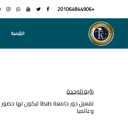
+201064844906
الرئيسية
رؤية الوحدة
تفعيل دور جامعة طنطا ليكون لها حضور مت
وعالميا