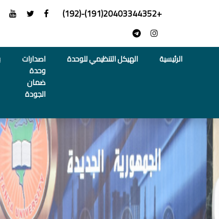
+20403344352(191)-(192)
الرئيسية
الهيكل التنظيمي للوحدة
اصدارات
ب
وحدة
ضمان
الجودة