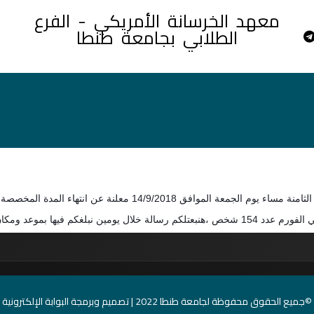
معهد الخرسانة الأمريكي - الفرع
الطلابي بجامعة طنطا
 الموافق 14/9/2018 معلنة عن انتهاء المدة المخصصة لملئ فورم التسجيل.
كان الانترفيو ،وجهزوا نفسكم من دلوقت.
©جميع الحقوق محفوظة لجامعة طنطا 2022 | تصميم وبرمجة البوابة الإلكترونية