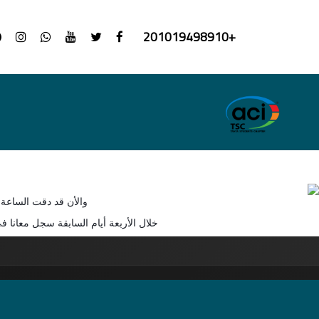
+201019498910
تم إغلاق فورم التسجيل
والأن قد دقت الساعة الثامنة مساء يوم الجمعة
خلال الأربعة أيام السابقة سجل معانا في الفورم عدد 154 شخص ،هنبعتلكم رسالة خلال يومين نبلغكم فيها بموعد وم