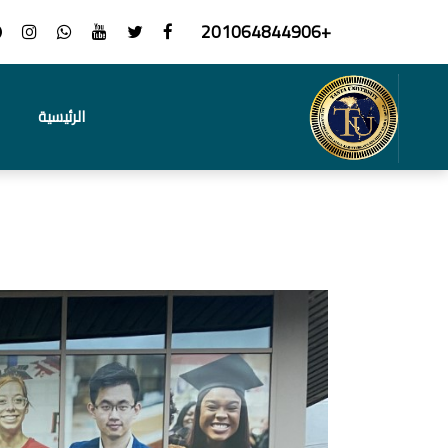
+201064844906
الرئيسية