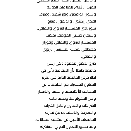
والدكتور محمود شكل المدير التنفيذي
للمركز الرئيسي للعلاقات الدولية
وشئون الوافدين، ونور شهيد ، وعارف
افندى زركشي ، والدكتور بامبانج
سوريادى المستشار التربوى والثقافي،
وسبحان جيلانى الموظف بمكتب
المستشار التربوى والثقافي وفوزان
مصطفى بمكتب المستشار التربوى
والتقافي.
صرح الدكتور محمود ذكى رئيس
جامعة طنطا بأن الاتفاقية تأتى فى
اطار حرص الجامعة الدائم على تعزيز
التعاون المشترك مع الجامعات في
المجالات الأكاديمية والبحثية والابتكار
ونقل التكنولوجيا، وتنمية جانب
الشراكات والتعاون وتبادل الخبرات
والمعرفة والاستفادة من تجارب
الجامعات الأخرى فى مختلف المجالات،
ومد جسور التعاون الدولي المشترك