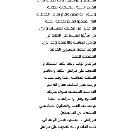
الجامعة ومرافقها ، بدأت الجولة بزيارة
المركز الرئيسي للعلاقات الدولية
وشئون الوافدين وقام بعرض الخدمات
التي يقدمها المركز لخدمة الطلبة
الوافدين من مختلف الجنسيات والتي
من شأنها التيسيير على الطلبة في
نواحي الدراسة والاقامة وقد ابدى
الوفد اعجابه بمستوي الخدمة
المقدمة للطلبة .
ثم قام الوفد بزيارة كلية الصيدلة و
التعرف على مرافق الكلية والبرامج
المتاحة للدراسة ، هذا وقد عقدت
ورشة عمل للتباحث بشان البرامج
الدراسية المختلفة سواء لمرحلة
البكالوريوس او الدراسات العليا
،ومجالات البحث والتعاون الاكاديمي
المشترك بين الجامعتين .
ثم رافق د. محمود شكل الوفد الى
كلية الطب وذلك للتعرف على مرافق