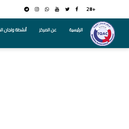
+2#
الرئيسية
عن المركز
أنشطة ولجان ال