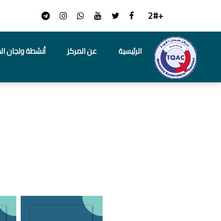
+2#
الرئيسية
عن المركز
أنشطة ولجان ال