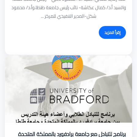
والسيد أ.د/ كمال عكاشة- نائب رئيس جامعة طنطا،وأ.د/ محمود
شكل-المدير التنفيذي للمركز ...
إقرأ المزيد
برنامج للتبادل مع جامعة برادفورد بالمملكة المتحدة