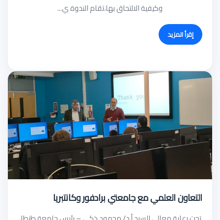
وكيفية الالتحاق بها،تقام الندوة ي...
إقرأ المزيد
التعاون العلمي مع جامعتي برادفور وكانتبريا
تحت رعاية معالي السيد أ.د/ محمود ذكي – رئيس جامعة طنطا،