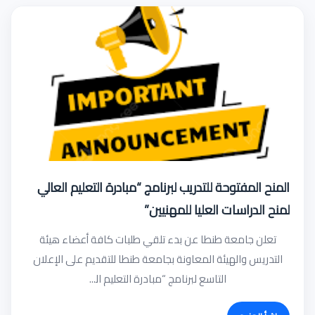
المنح المفتوحة للتدريب لبرنامج “ﻣﺒﺎدرة اﻟﺘﻌﻠﯿﻢ اﻟﻌﺎﻟﻲ
ﻟﻤﻨﺢ اﻟﺪراﺳﺎت اﻟﻌﻠﯿﺎ للمهنيين”
تعلن جامعة طنطا عن بدء تلقي طلبات كافة أعضاء هيئة
التدريس والهيئة المعاونة بجامعة طنطا للتقديم على الإعلان
التاسع لبرنامج “ﻣﺒﺎدرة اﻟﺘﻌﻠﯿﻢ اﻟ...