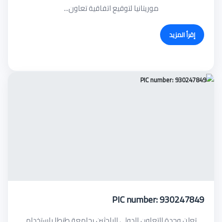
موريتانيا لتوقيع اتفاقية تعاون...
إقرأ المزيد
PIC number: 930247849
تعلن وحدة التعاون الدولى للباحثين بجامعة طنطا باستخدام