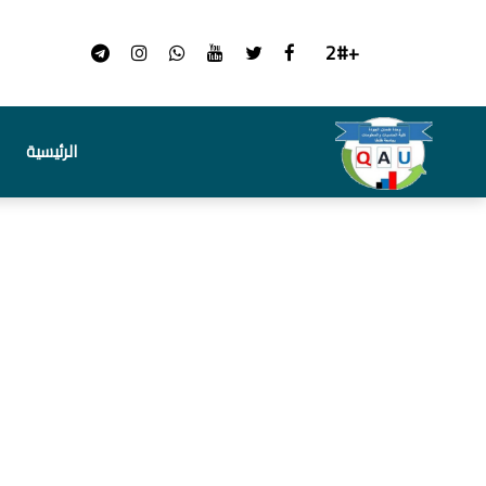
+2#
الرئيسية