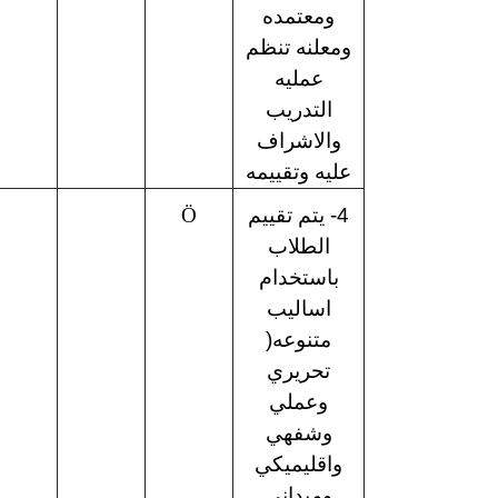
ومعتمده
ومعلنه تنظم
عمليه
التدريب
والاشراف
عليه وتقييمه
4- يتم تقييم
Ö
الطلاب
باستخدام
اساليب
متنوعه(
تحريري
وعملي
وشفهي
واقليميكي
وميداني