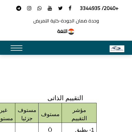
+2040/ 3344935
وحدة ضمان الجودة-كلية التمريض
اللغة
التقييم الذاتى
مؤشر
مستوف
غير
مستوف
التقييم
جزئيا
مستوف
1- يطبق
Ö