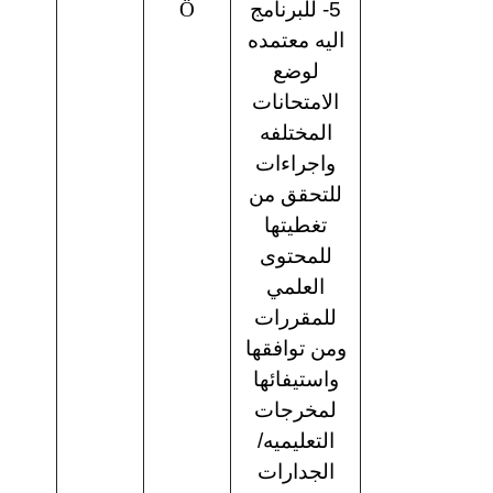
5- للبرنامج
Ö
اليه معتمده
لوضع
الامتحانات
المختلفه
واجراءات
للتحقق من
تغطيتها
للمحتوى
العلمي
للمقررات
ومن توافقها
واستيفائها
لمخرجات
التعليميه/
الجدارات