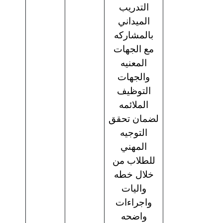
التدريب
الميداني
بالمشاركه
مع الجهات
المعنيه
والجهات
التوظيف
الملائمه
لضمان تحقق
التوجيه
المهني
للطلاب من
خلال خطه
واليات
واجراءات
واضحه