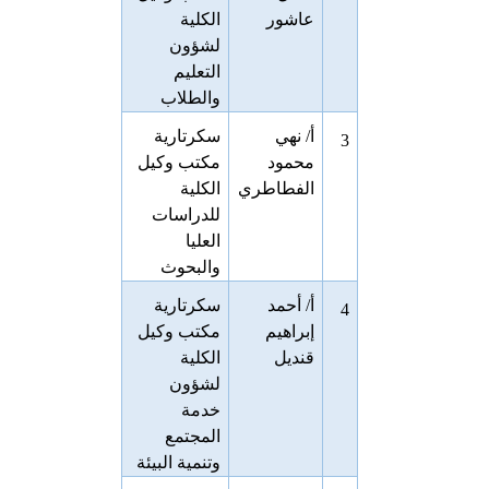
عاشور
الكلية
لشؤون
التعليم
والطلاب
أ/ نهي
سكرتارية
3
محمود
مكتب وكيل
الفطاطري
الكلية
للدراسات
العليا
والبحوث
أ/ أحمد
سكرتارية
4
إبراهيم
مكتب وكيل
قنديل
الكلية
لشؤون
خدمة
المجتمع
وتنمية البيئة