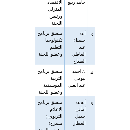
حامد ربيع
الاقتصاد
المنزلي
ورئيس
اللجنة
أ.د/
منسق برنامج
3
حسناء
تكنولوجيا
عبد
التعليم
العاطي
وعضو اللجنة
الطباخ
د/ احمد
منسق برنامج
4
بيومي
التربية
عبد الغني
الموسيقية
وعضو اللجنة
أ.م.د/
منسق برنامج
5
أماني
الاعلام
جميل
التربوي (
العطار
مسرح)