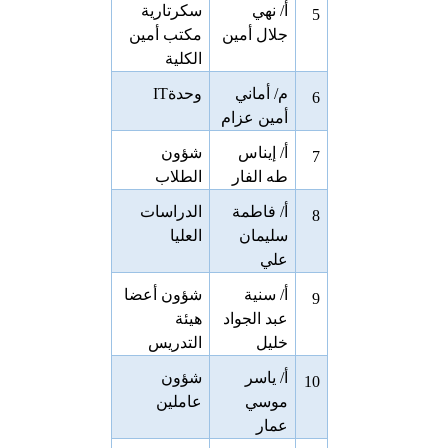
أ/ نهي
سكرتارية
5
جلال أمين
مكتب أمين
الكلية
م/ أماني
وحدة
IT
6
أمين عزام
أ/ إيناس
شؤون
7
طه الفار
الطلاب
أ/ فاطمة
الدراسات
8
سليمان
العليا
علي
أ/ سنية
شؤون أعضا
9
عبد الجواد
هيئة
خليل
التدريس
أ/ ياسر
شؤون
10
موسي
عاملين
عمار