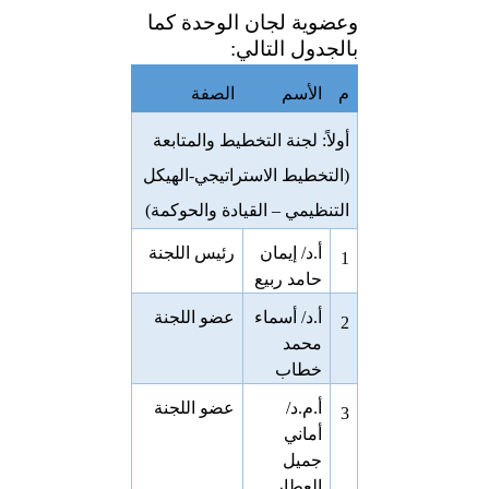
وعضوية لجان الوحدة كما
بالجدول التالي:
م
الأسم
الصفة
أولاً: لجنة التخطيط والمتابعة
(التخطيط الاستراتيجي-الهيكل
التنظيمي – القيادة والحوكمة)
أ.د/ إيمان
رئيس اللجنة
1
حامد ربيع
أ.د/ أسماء
عضو اللجنة
2
محمد
خطاب
أ.م.د/
عضو اللجنة
3
أماني
جميل
العطار