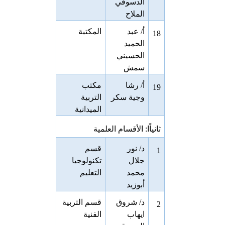
الدسوقي
الملاح
أ/ عبد
المكتبة
18
الحميد
الحسيني
سمش
أ/ رشا
مكتب
19
وجية سكر
التربية
الميدانية
ثانياًا: الأقسام العلمية
د/ نور
قسم
1
جلال
تكنولوجيا
محمد
التعليم
أبوزيد
د/ شروق
قسم التربية
2
ايهاب
الفنية