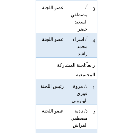
أ/
عضو اللجنة
3
مصطفي
السعيد
خضر
أ/ اسراء
عضو اللجنة
4
محمد
راشد
رابعاً:لجنة المشاركة
المجتمعية
د/ مروة
رئيس اللجنة
1
فوزي
الهاروني
د/ نادية
عضو اللجنة
2
مصطفي
الفراش