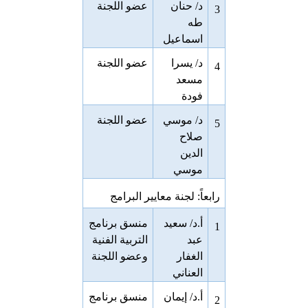
د/ حنان
عضو اللجنة
3
طه
اسماعيل
د/ يسرا
عضو اللجنة
4
مسعد
فودة
د/ موسي
عضو اللجنة
5
صلاح
الدين
موسي
رابعاً: لجنة معايير البرامج
أ.د/ سعيد
منسق برنامج
1
عبد
التربية الفنية
الغفار
وعضو اللجنة
العناني
أ.د/ إيمان
منسق برنامج
2