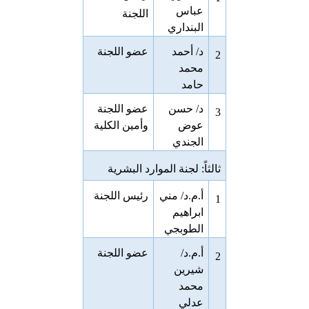
عباس
اللجنة
البنداري
د/ أحمد
عضو اللجنة
2
محمد
حامد
د/ حسن
عضو اللجنة
3
عوض
وأمين الكلية
الجندي
ثالثاً: لجنة الموارد البشرية
أ.م.د/ مني
رئيس اللجنة
1
ابراهيم
الطوبجي
أ.م.د/
عضو اللجنة
2
شيرين
محمد
عدلي