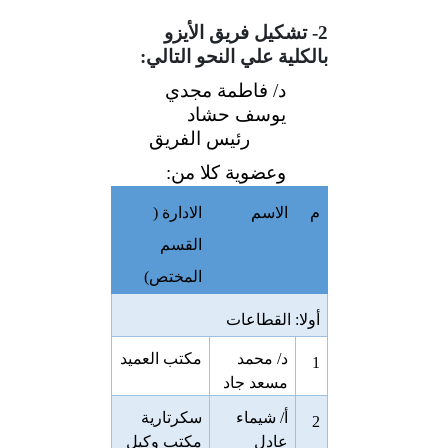
2- تشكيل فريق الأيزو
بالكلية علي النحو التالي:
د/ فاطمة مجدي
يوسف حشاد
رئيس الفريق
وعضوية كلا من:
م
الاسم
الادارة (
القسم
المختص)
أولا: القطاعات
د/ محمد
مكتب العميد
1
مسعد جاد
أ/ شيماء
سكرتارية
2
عادل
مكتب وكيل