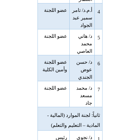
أ.م.د/ تامر
عضو اللجنة
4
سمير عبد
الجواد
د/ هاني
عضو اللجنة
5
محمد
العاصي
د/ حسن
عضو اللجنة
6
عوض
وأمين الكلية
الجندي
د/ محمد
عضو اللجنة
7
مسعد
جاد
ثانياً: لجنة الموارد (المالية -
المادية – التعليم والتعلم)
د/ نجوي
رئيس
1