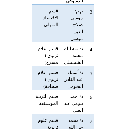
الدسوقي
م.م/
قسم
3
موسي
الاقتصاد
صلاح
المنزلي
الدين
موسي
د/ منه الله
قسم اعلام
4
محمد
تربوي (
الشيشيلي
مسرح)
د/ أسماء
قسم اعلام
5
عبد القادر
تربوي (
البخومي
صحافة)
د/ احمد
قسم التربية
6
بيومي عبد
الموسيقية
الغني
د/ محمد
قسم علوم
7
حرزالله
تربوية