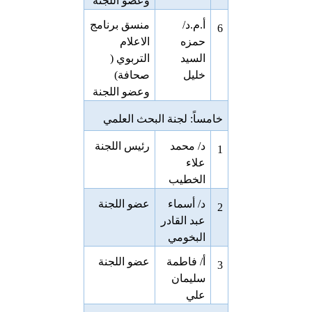
وعضو اللجنة
أ.م.د/
منسق برنامج
6
حمزه
الاعلام
السيد
التربوي (
خليل
صحافة)
وعضو اللجنة
خامساً: لجنة البحث العلمي
د/ محمد
رئيس اللجنة
1
علاء
الخطيب
د/ أسماء
عضو اللجنة
2
عبد القادر
البخومي
أ/ فاطمة
عضو اللجنة
3
سليمان
علي