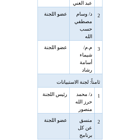
عبد الغني
د/ وسام
عضو اللجنة
2
مصطفي
حسب
الله
م.م/
عضو اللجنة
3
شيماء
أسامة
رشاد
ثامناً: لجنة الاستبيانات
د/ محمد
رئيس اللجنة
1
حرز الله
منصور
منسق
عضو اللجنة
2
عن كل
برنامج