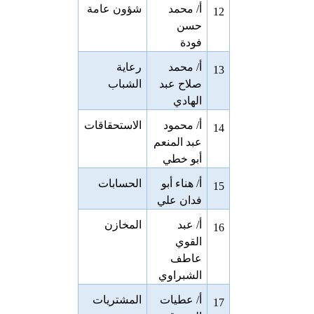
أ/ محمد
شؤون عامة
12
حسن
فودة
أ/ محمد
رعاية
13
صلاح عبد
الشباب
الهادي
أ/ محمود
الاستحقاقات
14
عبد المنعم
أبو خطي
أ/ هناء أبو
الحسابات
15
فدان علي
أ/ عبد
المخازن
16
القوي
عاطف
الشبراوي
أ/ عطيات
المشتريات
17