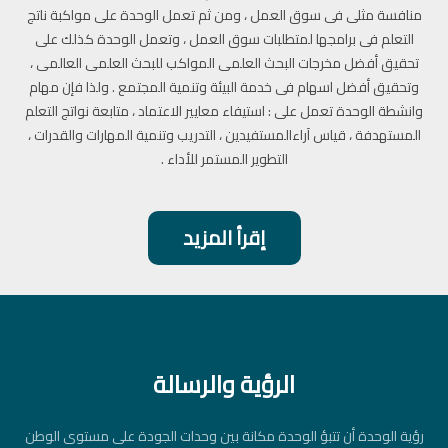
منافسة مثلى فى سوق العمل ، ومن ثم تعمل الوحدة على مواكبة ناتج
التعلم فى برامجها لمتطلبات سوق العمل ، وتعمل الوحدة كذلك على
تحقيق أفضل مخرجات البحث العلمى المواكب للبحث العلمى العالمى ،
وتحقيق أفضل اسهام فى خدمة البيئة وتنمية المجتمع . ولذا فإن مهام
وانشطة الوحدة تعمل على : استيفاء معايير الاعتماد ، متابعة نواتج التعلم
المستهدفة ، قياس آراءالمستفيدين ، التدريب وتنمية المهارات والقدرات ،
التطوير المستمر للأداء .
إقرأ المزيد
الرؤية والرسالة
رؤية الوحدة أن تتبؤ الوحدة مكانة بين وحدات الجودة على مستوى الوطن