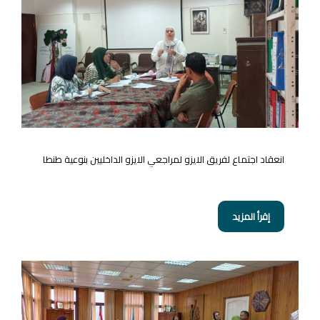
انعقاد اجتماع لفريق الايزو لمراجعي الايزو الداخليين بنوعية طنطا
إقرأ المزيد