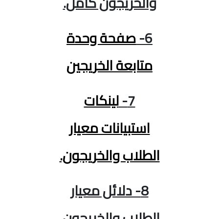
والخريجون كامل.
6-
صفحة وحدة
متابعة الخريجين
7-
لينكات
استبيانات معيار
الطلاب والخريجون.
8- دلائل معيار
الطلاب والخريجون